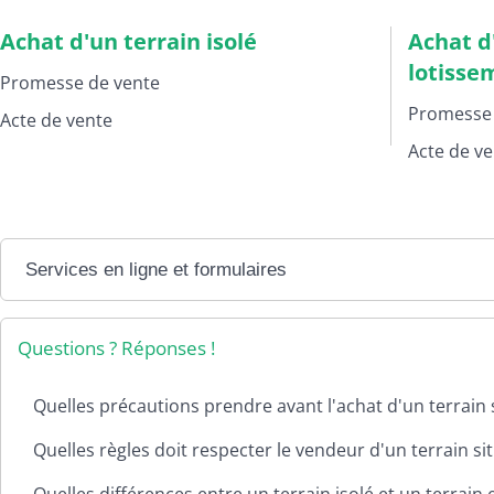
s
t
Achat d'un terrain isolé
Achat d
a
s
d
lotisse
Promesse de vente
m
i
Promesse 
Acte de vente
n
C
i
a
Acte de ve
s
d
t
r
r
e
a
d
t
e
Services en ligne et formulaires
i
v
v
i
e
e
s
Questions ? Réponses !
C
Quelles précautions prendre avant l'achat d'un terrain 
S
o
e
m
Quelles règles doit respecter le vendeur d'un terrain si
r
m
v
u