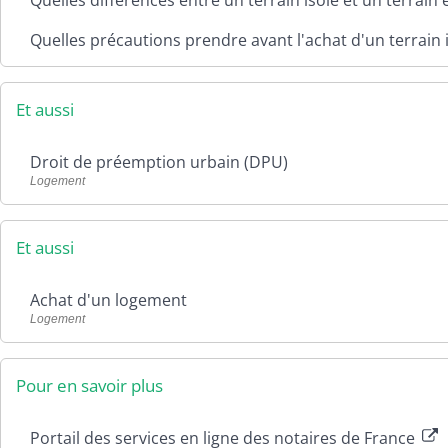
Quelles différences entre un terrain isolé et un terrain 
i
n
c
i
Quelles précautions prendre avant l'achat d'un terrain 
e
c
s
a
C
t
o
i
Et aussi
m
o
m
n
u
Droit de préemption urbain (DPU)
n
Logement
a
u
t
Et aussi
a
i
r
Achat d'un logement
e
Logement
s
Pour en savoir plus
Portail des services en ligne des notaires de France