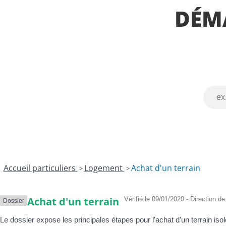
V
m
i
DÉM
i
m
p
e
u
e
M
n
m
u
a
e
n
u
n
i
x
t
c
s
i
p
a
C
l
a
e
r
t
e
s
D
e
Accueil particuliers
Logement
Achat d'un terrain
é
t
>
>
m
c
a
i
r
r
Achat d'un terrain
Vérifié le 09/01/2020 - Direction de
Dossier
c
c
h
u
Le dossier expose les principales étapes pour l'achat d'un terrain iso
e
i