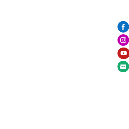



