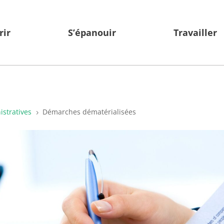
rir
S’épanouir
Travailler
stratives
Démarches dématérialisées
5