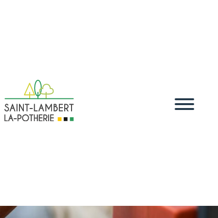
Accueil
Travailler
Entreprises
Agence Postale Communale
5
5
5