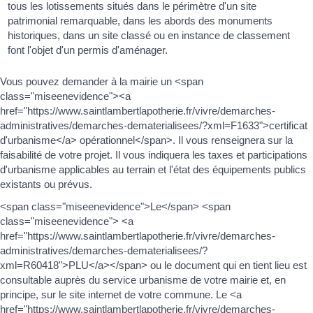
tous les lotissements situés dans le périmètre d'un site
patrimonial remarquable, dans les abords des monuments
historiques, dans un site classé ou en instance de classement
font l'objet d'un permis d'aménager.
Vous pouvez demander à la mairie un <span
class="miseenevidence"><a
href="https://www.saintlambertlapotherie.fr/vivre/demarches-
administratives/demarches-dematerialisees/?xml=F1633">certificat
d'urbanisme</a> opérationnel</span>. Il vous renseignera sur la
faisabilité de votre projet. Il vous indiquera les taxes et participations
d'urbanisme applicables au terrain et l'état des équipements publics
existants ou prévus.
<span class="miseenevidence">Le</span> <span
class="miseenevidence"> <a
href="https://www.saintlambertlapotherie.fr/vivre/demarches-
administratives/demarches-dematerialisees/?
xml=R60418">PLU</a></span> ou le document qui en tient lieu est
consultable auprès du service urbanisme de votre mairie et, en
principe, sur le site internet de votre commune. Le <a
href="https://www.saintlambertlapotherie.fr/vivre/demarches-