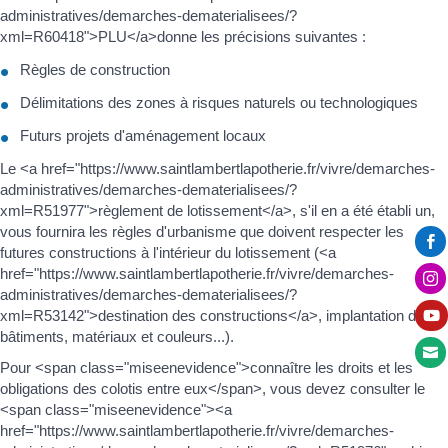
administratives/demarches-dematerialisees/?
xml=R60418">PLU</a>donne les précisions suivantes :
Règles de construction
Délimitations des zones à risques naturels ou technologiques
Futurs projets d'aménagement locaux
Le <a href="https://www.saintlambertlapotherie.fr/vivre/demarches-
administratives/demarches-dematerialisees/?
xml=R51977">règlement de lotissement</a>, s'il en a été établi un,
vous fournira les règles d'urbanisme que doivent respecter les

futures constructions à l'intérieur du lotissement (<a
href="https://www.saintlambertlapotherie.fr/vivre/demarches-

administratives/demarches-dematerialisees/?
xml=R53142">destination des constructions</a>, implantation des

bâtiments, matériaux et couleurs...).

Pour <span class="miseenevidence">connaître les droits et les
obligations des colotis entre eux</span>, vous devez consulter le
<span class="miseenevidence"><a
href="https://www.saintlambertlapotherie.fr/vivre/demarches-