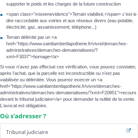
supporter le poids et les charges de la future construction
<span class="miseenevidence">Terrain viabilisé,</span> c'est-à-
dire raccordable aux voiries et aux réseaux divers (eau potable,
électricité, gaz, assainissement, téléphone...)
Terrain délimité par un <a
href="https://www.saintlambertlapotherie.fr/vivre/demarches-
administratives/demarches-dematerialisees/?
xml=F3037">bornage</a>
Si vous n'avez pas effectué ces vérification, vous pouvez constater,
après l'achat, que la parcelle est inconstructible ou n'est pas
viabilisée ou délimitée. Vous pourrez exercer un <a
href="https://www.saintlambertlapotherie.fr/vivre/demarches-
administratives/demarches-dematerialisees/?xml=F20851">recours
devant le tribunal judiciaire</a> pour demander la nullité de la vente.
L'avocat est obligatoire.
Où s’adresser ?
Tribunal judiciaire