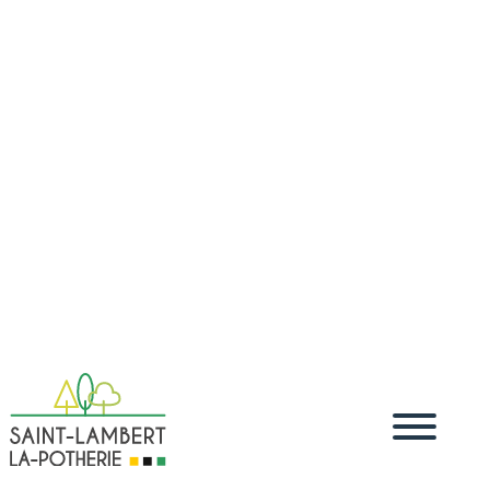
Accueil
Vivre
Démarches administratives
Démarches
5
5
5
dématérialisées