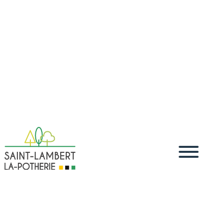
Accueil
Vivre
Démarches administratives
Démarches
5
5
5
dématérialisées