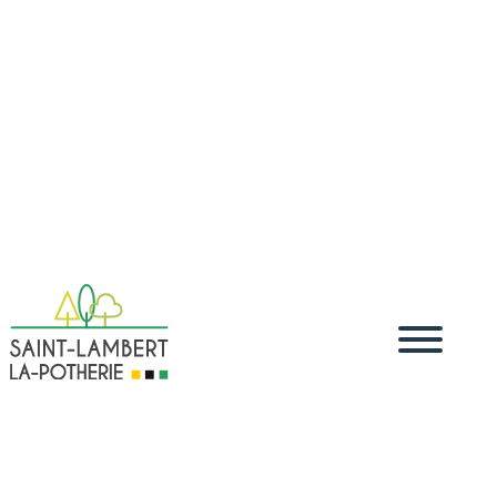
Accueil
Vivre
Démarches administratives
Démarches
5
5
5
dématérialisées