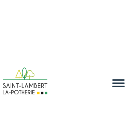
Accueil
Vivre
Démarches administratives
Démarches
5
5
5
dématérialisées