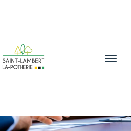
Accueil
Vivre
Démarches administratives
Démarches
5
5
5
dématérialisées