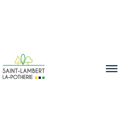
Accueil
Vivre
Démarches administratives
Démarches
5
5
5
dématérialisées