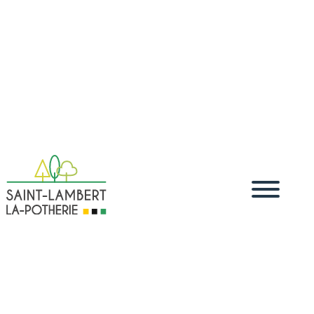
Accueil
Vivre
Démarches administratives
Démarches
5
5
5
dématérialisées