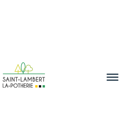
Accueil
Vivre
Démarches administratives
Démarches
5
5
5
dématérialisées