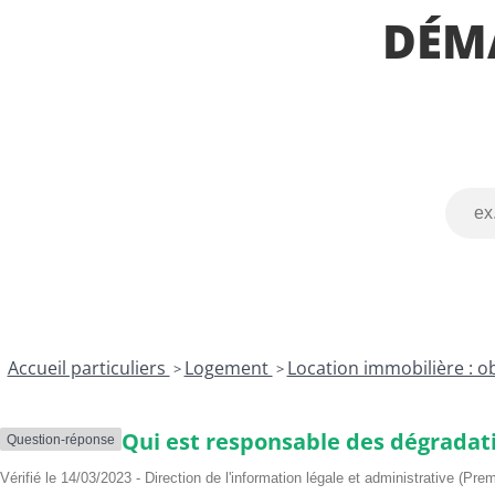
V
m
i
DÉM
i
m
p
e
u
e
M
n
m
u
a
e
n
u
n
i
x
t
c
s
i
p
a
C
l
a
e
r
t
e
s
D
e
Accueil particuliers
Logement
Location immobilière : ob
é
t
>
>
m
c
a
i
r
r
Qui est responsable des dégradati
Question-réponse
c
c
h
u
Vérifié le 14/03/2023 - Direction de l'information légale et administrative (Prem
e
i