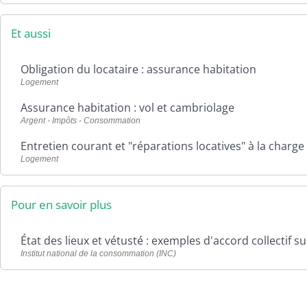
i
n
c
i
e
c
Et aussi
s
a
C
t
Obligation du locataire : assurance habitation
o
i
m
o
Logement
m
n
Assurance habitation : vol et cambriolage
u
n
Argent - Impôts - Consommation
a
Entretien courant et "réparations locatives" à la charge
u
Logement
t
a
i
r
Pour en savoir plus
e
s
État des lieux et vétusté : exemples d'accord collectif su
Institut national de la consommation (INC)