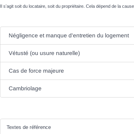
s
t
Il s'agit soit du locataire, soit du propriétaire. Cela dépend de la c
a
s
d
m
i
n
C
Négligence et manque d'entretien du logement
i
a
s
d
t
r
Vétusté (ou usure naturelle)
r
e
a
d
t
e
Cas de force majeure
i
v
v
i
e
e
Cambriolage
s
C
S
o
e
m
r
m
Textes de référence
v
u