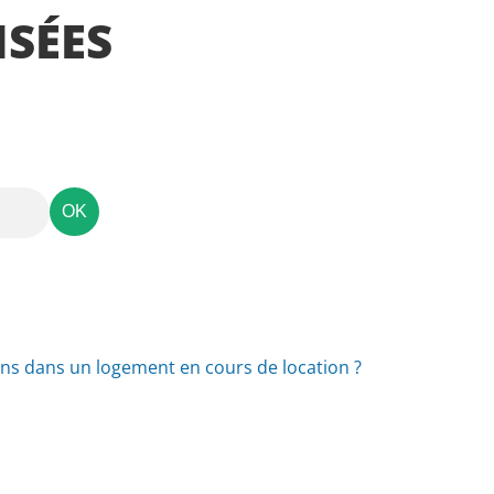
a
SÉES
r
e
n
t
ns dans un logement en cours de location ?