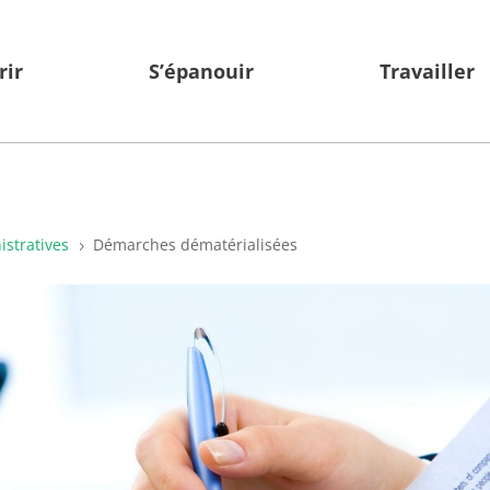
rir
S’épanouir
Travailler
stratives
Démarches dématérialisées
5