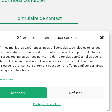
Pour nous contacter
Formulaire de contact
Urgence Mairie
en dehors des heures
Gérer le consentement aux cookies
d’ouverture de la Mairie
06 89 89 98 96
frir les meilleures expériences, nous utilisons des technologies telles que
kies pour stocker et/ou accéder aux informations des appareils. Le fait de
ir à ces technologies nous permettra de traiter des données telles que le
ement de navigation ou les ID uniques sur ce site. Le fait de ne pas
ir ou de retirer son consentement peut avoir un effet négatif sur certaines
ristiques et fonctions.
es options
Accepter
Refuser
Politique de cookies