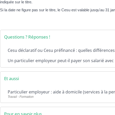
indiquée sur le titre.
s
t
a
s
Si la date ne figure pas sur le titre, le Cesu est valable jusqu'au 31 
d
m
i
n
C
i
a
Questions ? Réponses !
s
d
t
r
r
e
Cesu déclaratif ou Cesu préfinancé : quelles différences
a
d
t
e
Un particulier employeur peut-il payer son salarié avec
i
v
v
i
e
e
s
Et aussi
Particulier employeur : aide à domicile (services à la p
C
S
o
Travail - Formation
e
m
r
m
v
u
Pour en savoir plus