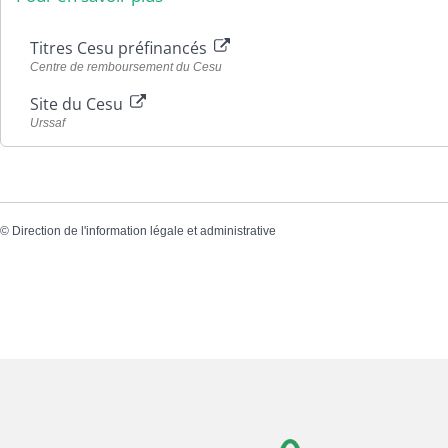
i
n
c
i
e
c
Titres Cesu préfinancés
s
a
Centre de remboursement du Cesu
C
t
o
i
Site du Cesu
m
o
Urssaf
m
n
u
n
a
u
©
Direction de l'information légale et administrative
t
a
i
r
e
s