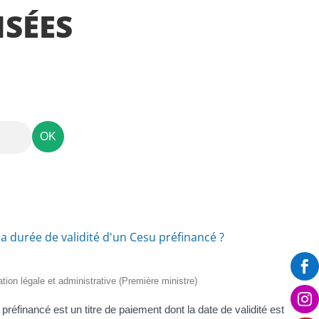
a
SÉES
r
e
n
t
la durée de validité d'un Cesu préfinancé ?

mation légale et administrative (Première ministre)

inancé est un titre de paiement dont la date de validité est