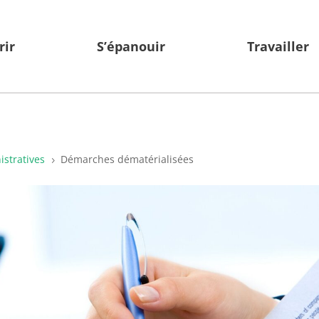
rir
S’épanouir
Travailler
stratives
Démarches dématérialisées
5