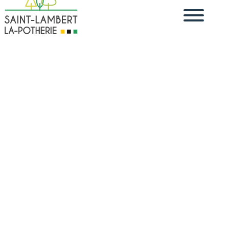
DÉMARCHES
DÉMATÉRIALISÉES
Accueil particuliers
Travail - Formation
Maladie ou
>
>
accident du travail dans la fonction publique
Quel est le
>