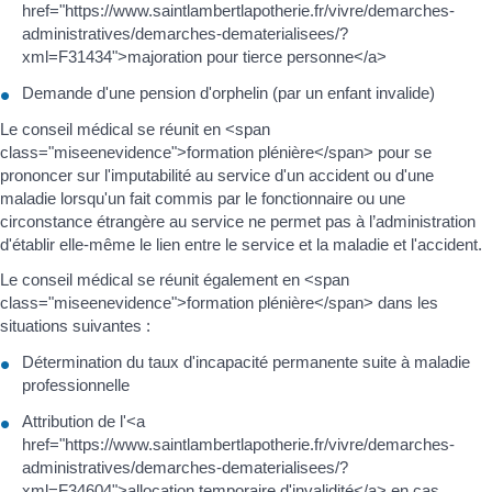
href="https://www.saintlambertlapotherie.fr/vivre/demarches-
administratives/demarches-dematerialisees/?
xml=F31434">majoration pour tierce personne</a>
Demande d'une pension d'orphelin (par un enfant invalide)
Le conseil médical se réunit en <span
class="miseenevidence">formation plénière</span> pour se
prononcer sur l'imputabilité au service d'un accident ou d'une
maladie lorsqu'un fait commis par le fonctionnaire ou une
circonstance étrangère au service ne permet pas à l’administration
d'établir elle-même le lien entre le service et la maladie et l'accident.
Le conseil médical se réunit également en <span
class="miseenevidence">formation plénière</span> dans les
situations suivantes :
Détermination du taux d'incapacité permanente suite à maladie
professionnelle
Attribution de l'<a
href="https://www.saintlambertlapotherie.fr/vivre/demarches-
administratives/demarches-dematerialisees/?
xml=F34604">allocation temporaire d'invalidité</a> en cas