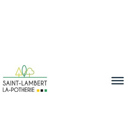
Accueil
Vivre
Démarches administratives
Démarches
5
5
5
dématérialisées