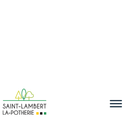
Accueil
Vivre
Démarches administratives
Démarches
5
5
5
dématérialisées