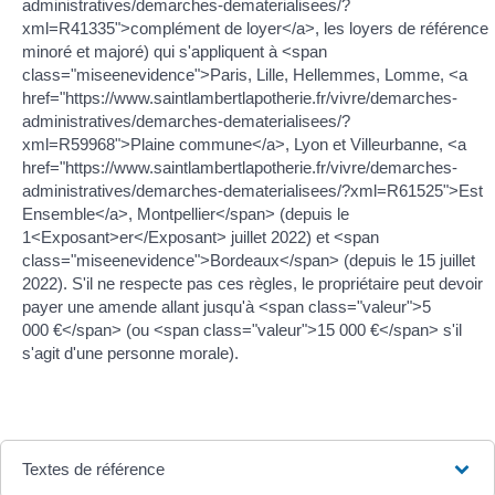
administratives/demarches-dematerialisees/?
xml=R41335">complément de loyer</a>, les loyers de référence
minoré et majoré) qui s'appliquent à <span
class="miseenevidence">Paris, Lille, Hellemmes, Lomme, <a
href="https://www.saintlambertlapotherie.fr/vivre/demarches-
administratives/demarches-dematerialisees/?
xml=R59968">Plaine commune</a>, Lyon et Villeurbanne, <a
href="https://www.saintlambertlapotherie.fr/vivre/demarches-
administratives/demarches-dematerialisees/?xml=R61525">Est
Ensemble</a>, Montpellier</span> (depuis le
1<Exposant>er</Exposant> juillet 2022) et <span
class="miseenevidence">Bordeaux</span> (depuis le 15 juillet
2022). S'il ne respecte pas ces règles, le propriétaire peut devoir
payer une amende allant jusqu'à <span class="valeur">5
000 €</span> (ou <span class="valeur">15 000 €</span> s'il
s'agit d'une personne morale).
Textes de référence